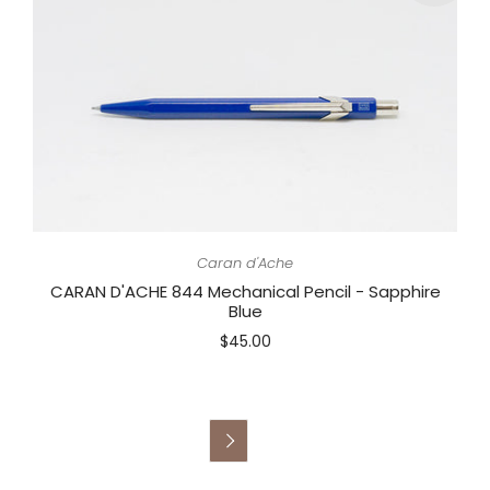
Caran d'Ache
CARAN D'ACHE 844 Mechanical Pencil - Sapphire
Blue
$45.00
