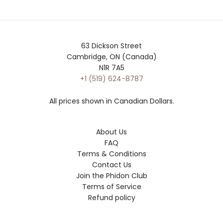
63 Dickson Street
Cambridge, ON (Canada)
N1R 7A5
+1 (519) 624-8787
All prices shown in Canadian Dollars.
About Us
FAQ
Terms & Conditions
Contact Us
Join the Phidon Club
Terms of Service
Refund policy