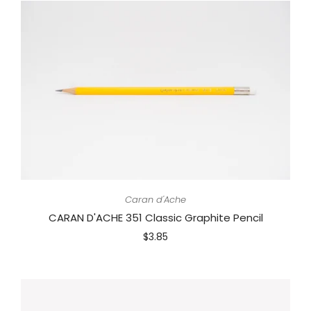
Caran d'Ache
CARAN D'ACHE 351 Classic Graphite Pencil
$3.85