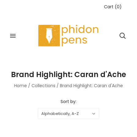
Cart
(
0
)
Brand Highlight: Caran d'Ache
Home
/
Collections
/
Brand Highlight: Caran d'Ache
Sort by:
Alphabetically, A-Z