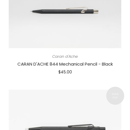
Caran d'Ache
CARAN D'ACHE 844 Mechanical Pencil - Black
$45.00